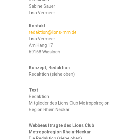
n
Sabine Sauer
R
Lisa Vermeer
h
Kontakt
e
redaktion@lions-mrn.de
i
Lisa Vermeer
n
Am Hang 17
-
69168 Wiesloch
N
e
Konzept, Redaktion
c
Redaktion (siehe oben)
k
a
Text
r
Redaktion
Mitglieder des Lions Club Metropolregion
Region Rhein Neckar
Webbeauftragte des Lions Club
Metropolregion Rhein-Neckar
Die Redaktion (siehe oben)