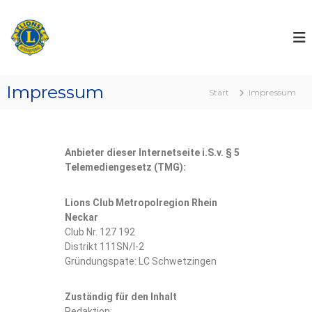
L
i
o
n
Impressum
s
Start
Impressum
M
e
t
Anbieter dieser Internetseite i.S.v. § 5
r
Telemediengesetz (TMG):
o
p
Lions Club Metropolregion Rhein
o
Neckar
l
Club Nr. 127 192
r
Distrikt 111SN/I-2
e
Gründungspate: LC Schwetzingen
g
i
Zuständig für den Inhalt
o
Redaktion: